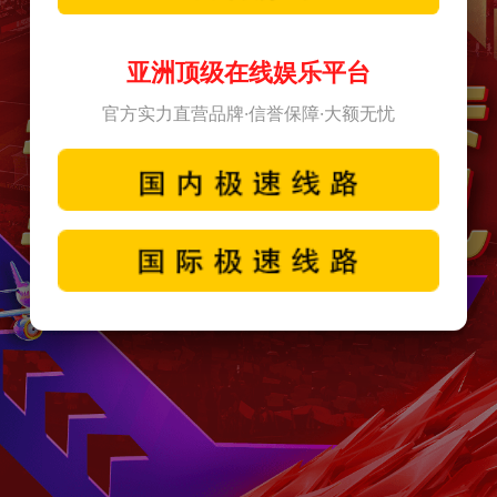
亚洲顶级在线娱乐平台
官方实力直营品牌·信誉保障·大额无忧